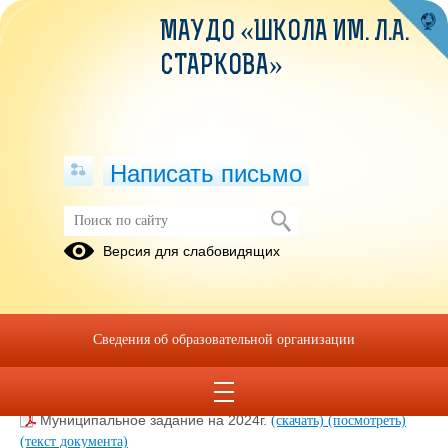
МАУДО «ШКОЛА ИМ. Л.А.
СТАРКОВА»
Написать письмо
Версия для слабовидящих
Объём образовательной
деятельности
Муниципальное задание на 2026
(скачать)
(посмотреть)
Сведения об образовательной организации
(текст документа)
Муниципальное задание на 2025
(скачать)
(посмотреть)
(текст документа)
Муниципальное задание на 2024г.
(скачать)
(посмотреть)
(текст документа)