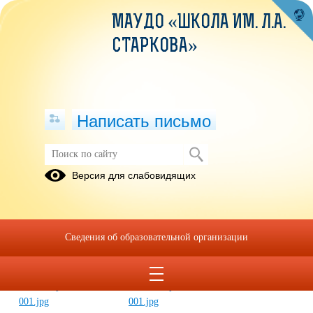
МАУДО «ШКОЛА ИМ. Л.А.
СТАРКОВА»
Написать письмо
Почетная грамота Министерства
Версия для слабовидящих
просвещения Российской Федерации
07.11.2023
Сведения об образовательной организации