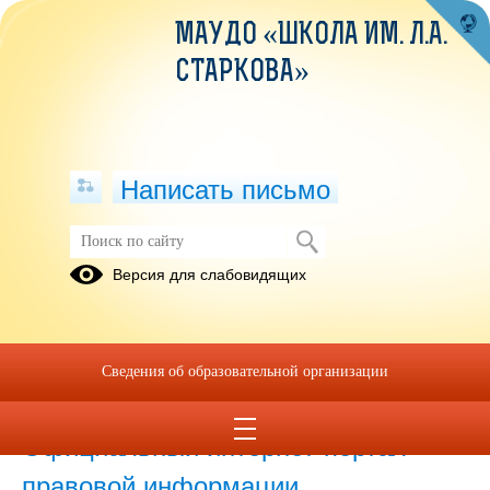
МАУДО «ШКОЛА ИМ. Л.А.
СТАРКОВА»
Написать письмо
Нормативные правовые и иные акты
Версия для слабовидящих
в сфере противодействия коррупции
31.10.2023
Сведения об образовательной организации
31.10.2023
Официальный интернет-портал
правовой информации